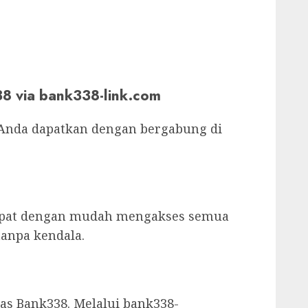
8 via bank338-link.com
Anda dapatkan dengan bergabung di
apat dengan mudah mengakses semua
tanpa kendala.
as Bank338. Melalui bank338-