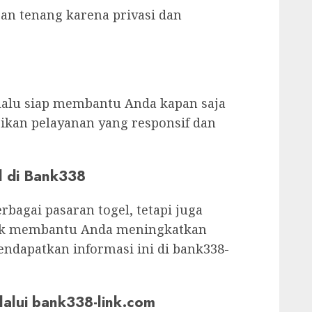
an tenang karena privasi dan
lalu siap membantu Anda kapan saja
ikan pelayanan yang responsif dan
l di Bank338
bagai pasaran togel, tetapi juga
tuk membantu Anda meningkatkan
ndapatkan informasi ini di bank338-
alui bank338-link.com