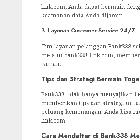
link.com, Anda dapat bermain deng
keamanan data Anda dijamin.
3. Layanan Customer Service 24/7
Tim layanan pelanggan Bank338 se
melalui bank338-link.com, member
ramah.
Tips dan Strategi Bermain Toge
Bank338 tidak hanya menyajikan ber
memberikan tips dan strategi un
peluang kemenangan. Anda bisa me
link.com.
Cara Mendaftar di Bank338 Mel