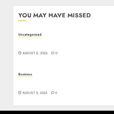
YOU MAY HAVE MISSED
Uncategorized
Toto Sites: A Comprehensive Guide to Online
Toto Betting Platforms
AUGUST 8, 2026
0
Business
Online Games: The Complete Guide to Digital
Entertainment and Multiplayer Gaming
AUGUST 5, 2026
0