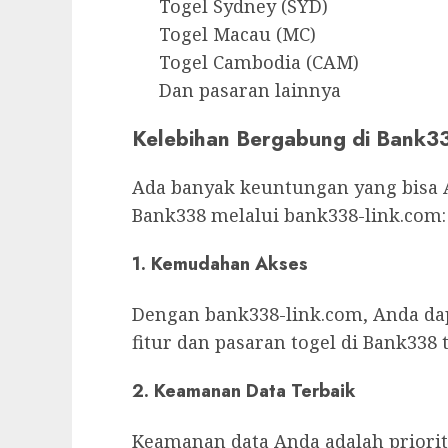
Togel Sydney (SYD)
Togel Macau (MC)
Togel Cambodia (CAM)
Dan pasaran lainnya
Kelebihan Bergabung di Bank33
Ada banyak keuntungan yang bisa 
Bank338 melalui bank338-link.com:
1. Kemudahan Akses
Dengan bank338-link.com, Anda d
fitur dan pasaran togel di Bank338 
2. Keamanan Data Terbaik
Keamanan data Anda adalah priorit