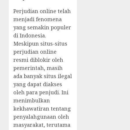
Perjudian online telah
menjadi fenomena
yang semakin populer
di Indonesia.
Meskipun situs-situs
perjudian online
resmi diblokir oleh
pemerintah, masih
ada banyak situs ilegal
yang dapat diakses
oleh para penjudi. Ini
menimbulkan
kekhawatiran tentang
penyalahgunaan oleh
masyarakat, terutama