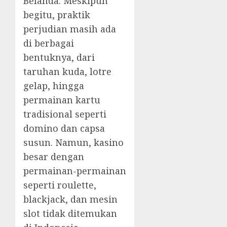
Belanda. Meskipun
begitu, praktik
perjudian masih ada
di berbagai
bentuknya, dari
taruhan kuda, lotre
gelap, hingga
permainan kartu
tradisional seperti
domino dan capsa
susun. Namun, kasino
besar dengan
permainan-permainan
seperti roulette,
blackjack, dan mesin
slot tidak ditemukan