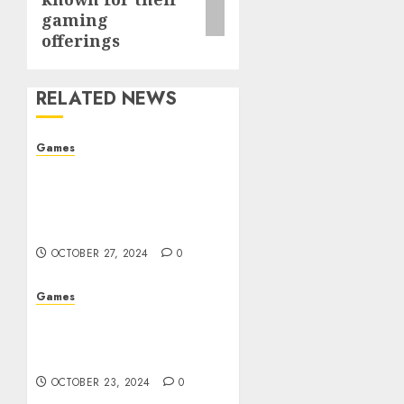
gaming
offerings
RELATED NEWS
Games
The Allure of Casinos: A
Glimpse into the World of
Gaming and
Entertainment
OCTOBER 27, 2024
0
Games
The Evolution of Casinos:
From Ancient Temples to
Digital Realms
OCTOBER 23, 2024
0