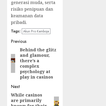
generasi muda, serta
risiko penipuan dan
keamanan data
pribadi.
Tags:
Akun Pro Kamboja
Post
Previous
navigation
Behind the glitz
Previous
and glamour,
post:
there’s a
complex
psychology at
play in casinos
Next
While casinos
Next
are primarily
post:
known for their